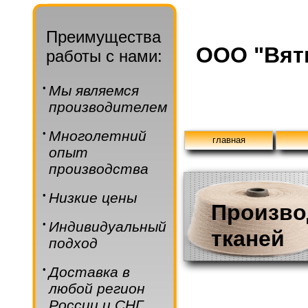
Преимущества
ООО "Вят
работы с нами:
•
Мы являемся
производителем
•
Многолетний
главная
опыт
производства
•
Низкие цены
Произво
•
Индивидуальный
тканей
подход
•
Доставка в
любой регион
России и СНГ