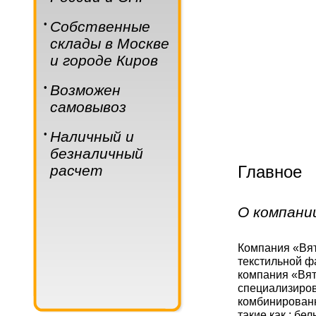
•
Собственные
склады в Москве
и городе Киров
•
Возможен
самовывоз
•
Наличный и
безналичный
ОТГРУЗКА ПРОИЗВОДИТСЯ КАК СО СКЛАДА В
расчет
Главное
О компани
Компания «Вят
текстильной ф
компания «Вят
специализиров
комбинированн
такие как : бе