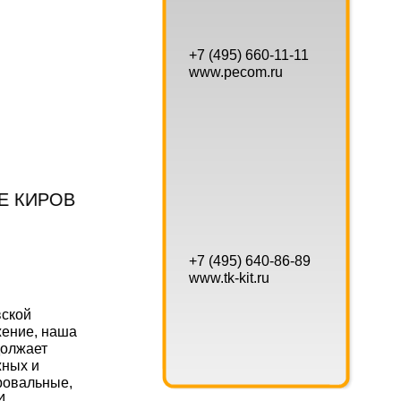
+7 (495) 660-11-11
www.pecom.ru
ОВ
+7 (495) 640-86-89
www.tk-kit.ru
вской
жение, наша
должает
жных и
ровальные,
4,