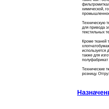
фильтромиткал
химической, г
промышленнос
Техническую т
для привода э
текстильных т
Кроме тканей 
хлопчатобумаж
используется д
также для изг
полуфабрикат 
Технические тк
розницу. Отгру
Назначен