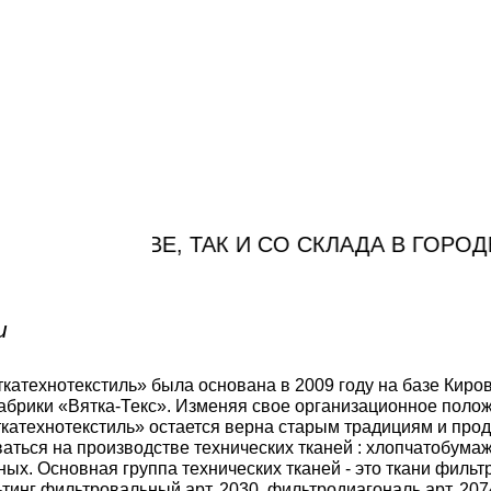
 МОСКВЕ, ТАК И СО СКЛАДА В ГОРОДЕ КИР
и
катехнотекстиль» была основана в 2009 году на базе Киро
абрики «Вятка-Текс». Изменяя свое организационное поло
катехнотекстиль» остается верна старым традициям и про
аться на производстве технических тканей : хлопчатобума
ых. Основная группа технических тканей - это ткани фильт
льтинг фильтровальный арт. 2030, фильтродиагональ арт. 207