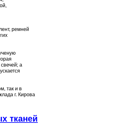
ой,
лент, ремней
гих
рученую
торая
 свечей; а
ускается
, так и в
склада г. Кирова
х тканей