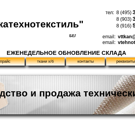
тел: 8 (495)
8 (903)
катехнотекстиль"
8 (916)
БЕЛЬТИНГ 2030, ФИЛЬТРОДИАГОНАЛЬ, ФИЛЬТ
email:
vttkan@
email:
vtehno
ЕЖЕНЕДЕЛЬНОЕ ОБНОВЛЕНИЕ СКЛАДА
прайс
ткани х/б
контакты
реквизиты
дство и продажа техническ